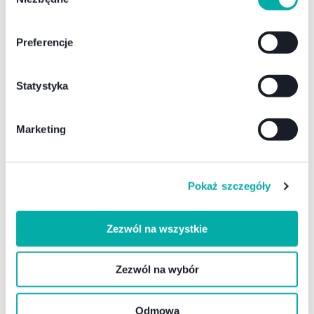
zgody
Darmowa wysyłka i zwrot
Preferencje
12 miesięcy gwarancji
Wsparcie techniczne
Statystyka
Marketing
Inni oglądali również
Pokaż szczegóły
Zezwól na wszystkie
Zezwól na wybór
Odmowa