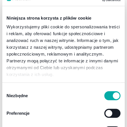
Model urządzenia
Musisz wybrać aby kontynuować
Niniejsza strona korzysta z plików cookie
Następny krok
Wykorzystujemy pliki cookie do spersonalizowania treści
Poprzedni krok
i reklam, aby oferować funkcje społecznościowe i
Konfiguracja
analizować ruch w naszej witrynie. Informacje o tym, jak
korzystasz z naszej witryny, udostępniamy partnerom
Procesor
RAM
społecznościowym, reklamowym i analitycznym.
Partnerzy mogą połączyć te informacje z innymi danymi
otrzymanymi od Ciebie lub uzyskanymi podczas
korzystania z ich usług.
Dysk
GPU
Wybór
Niezbędne
zgody
Musisz wybrać aby kontynuować
Następny krok
Preferencje
Poprzedni krok