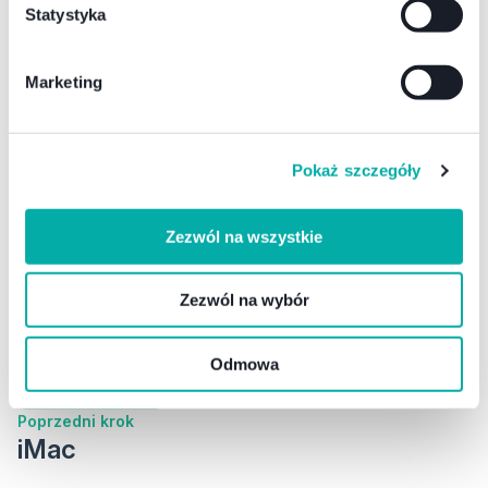
Dodatkowe informacje
Statystyka
Numer seryjny urządzenia
Marketing
Kabel zasilający
Pokaż szczegóły
Karton
Blokada iCloud:
Zezwól na wszystkie
Klawiatura
Zezwól na wybór
Myszka
Musisz wybrać aby kontynuować
Odmowa
Następny krok
Poprzedni krok
iMac